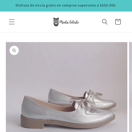
Ir
Disfruta de envío gratis en compras superiores a $550.000.
directamente
al contenido
Carrito
Ir
directamente
a la
información
del producto