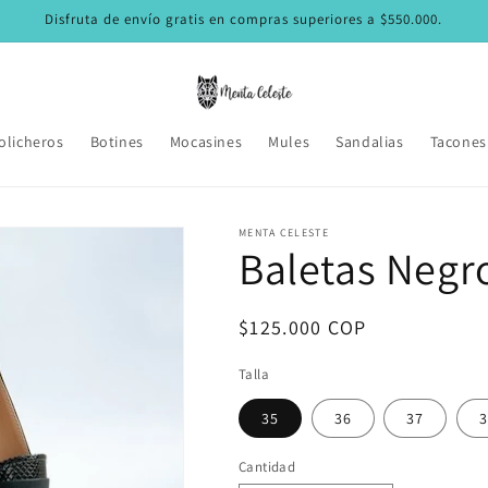
Disfruta de envío gratis en compras superiores a $550.000.
olicheros
Botines
Mocasines
Mules
Sandalias
Tacones
MENTA CELESTE
Baletas Negr
Precio
$125.000 COP
habitual
Talla
35
36
37
3
Cantidad