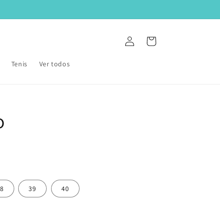
Iniciar
Carrito
sesión
Tenis
Ver todos
o
8
39
40