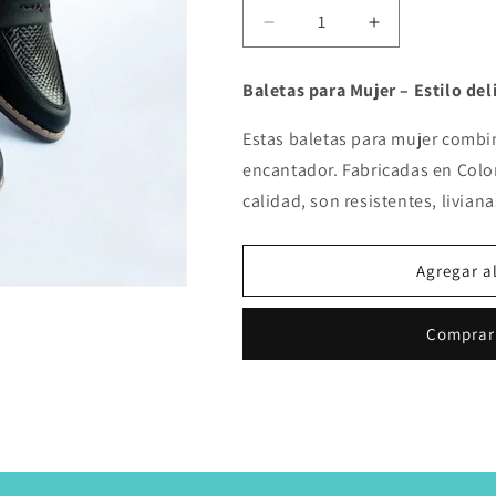
Reducir
Aumentar
cantidad
cantidad
para
para
Baletas para Mujer – Estilo del
Baletas
Baletas
Negro
Negro
Estas baletas para mujer combi
encantador. Fabricadas en Colo
calidad, son resistentes, liviana
Agregar al
Comprar