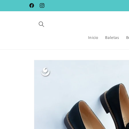
Ir
directamente
Facebook
Instagram
al contenido
Inicio
Baletas
B
Ir
directamente
a la
información
del producto