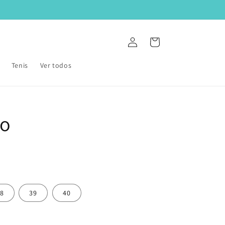
Iniciar
Carrito
sesión
Tenis
Ver todos
ro
8
39
40