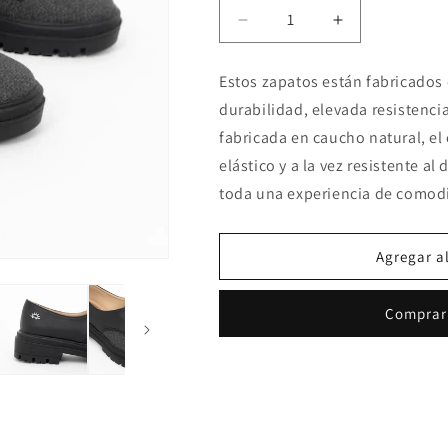
Reducir
Aumentar
cantidad
cantidad
para
para
Estos zapatos están fabricados 
Baritina
Baritina
durabilidad, elevada resistencia
Negro
Negro
fabricada en caucho natural, e
elástico y a la vez resistente al
toda una experiencia de comodi
Agregar al
Comprar