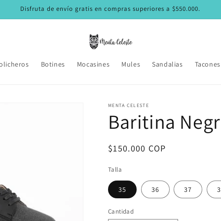
Disfruta de envío gratis en compras superiores a $550.000.
olicheros
Botines
Mocasines
Mules
Sandalias
Tacones
MENTA CELESTE
Baritina Neg
Precio
$150.000 COP
habitual
Talla
35
36
37
3
Cantidad