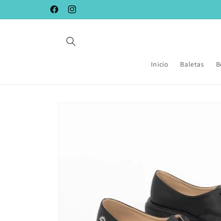
Ir
directamente
Facebook
Instagram
al contenido
Inicio
Baletas
B
Ir
directamente
a la
información
del producto