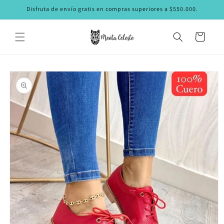
Ir
Disfruta de envío gratis en compras superiores a $550.000.
directamente
al contenido
Carrito
Ir
directamente
a la
información
del producto