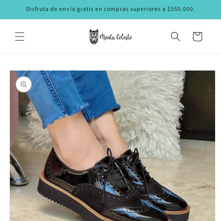
Ir
Disfruta de envío gratis en compras superiores a $550.000.
directamente
al contenido
Carrito
Ir
directamente
a la
información
del producto