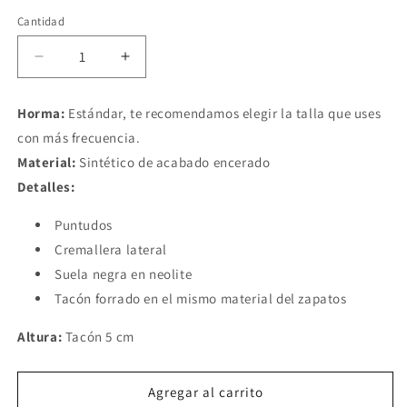
Cantidad
Reducir
Aumentar
cantidad
cantidad
para
para
Horma:
Estándar, te recomendamos elegir la talla que uses
Botines
Botines
con más frecuencia.
Angie
Angie
Rojo
Rojo
Material:
Sintético de acabado encerado
Detalles:
Puntudos
Cremallera lateral
Suela negra en neolite
Tacón forrado en el mismo material del zapatos
Altura:
Tacón 5 cm
Agregar al carrito