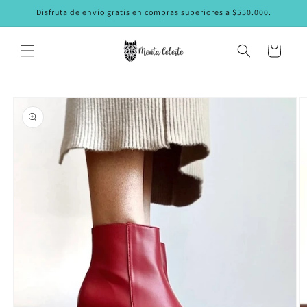
Ir
Disfruta de envío gratis en compras superiores a $550.000.
directamente
al contenido
Carrito
Ir
directamente
a la
información
del producto