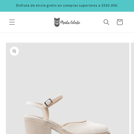
Ir
Disfruta de envío gratis en compras superiores a $550.000.
directamente
al contenido
Carrito
Ir
directamente
a la
información
del producto