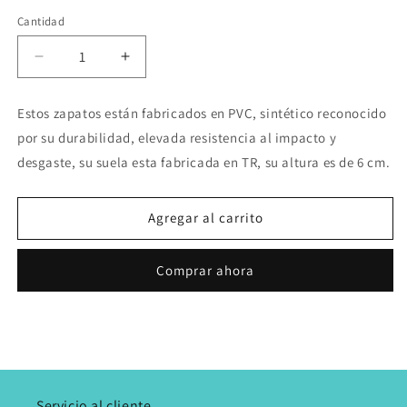
Cantidad
Reducir
Aumentar
cantidad
cantidad
para
para
Estos zapatos están fabricados en PVC, sintético reconocido
Mafalda
Mafalda
por su durabilidad, elevada resistencia al impacto y
Blenda
Blenda
Talco
Talco
desgaste
,
su suela esta fabricada en TR, su altura es de 6 cm.
Agregar al carrito
Comprar ahora
Servicio al cliente