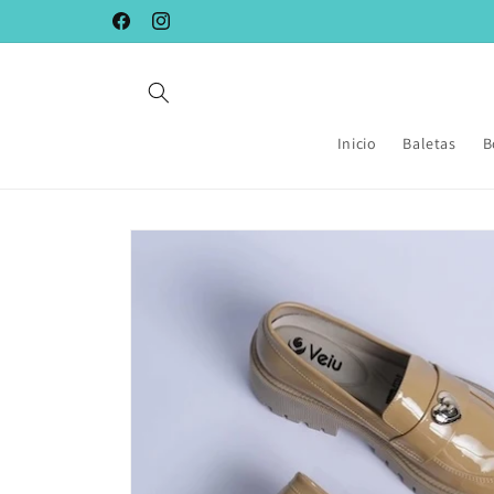
Ir
directamente
Facebook
Instagram
al contenido
Inicio
Baletas
B
Ir
directamente
a la
información
del producto