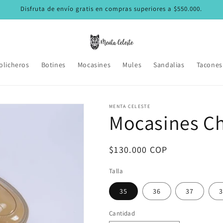
Disfruta de envío gratis en compras superiores a $550.000.
olicheros
Botines
Mocasines
Mules
Sandalias
Tacones
MENTA CELESTE
Mocasines Ch
Precio
$130.000 COP
habitual
Talla
35
36
37
3
Cantidad