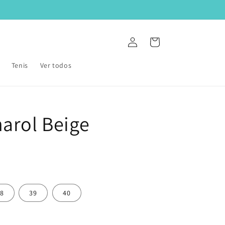
Iniciar
Carrito
sesión
Tenis
Ver todos
arol Beige
8
39
40