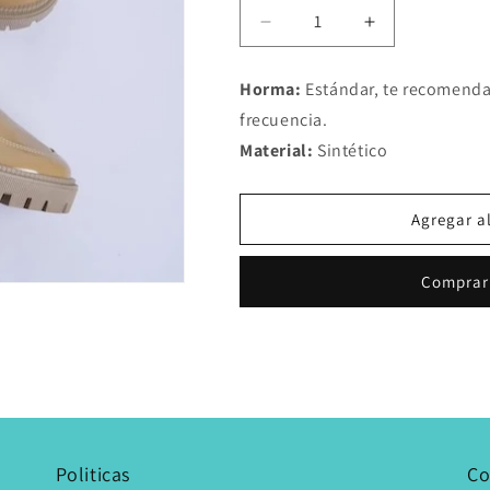
Reducir
Aumentar
cantidad
cantidad
para
para
Horma:
Estándar, te recomenda
Mocasines
Mocasines
frecuencia.
Charol
Charol
Beige
Beige
Material:
Sintético
Agregar al
Comprar
Politicas
Co