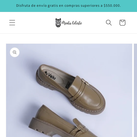
Ir
Disfruta de envío gratis en compras superiores a $550.000.
directamente
al contenido
Carrito
Ir
directamente
a la
información
del producto