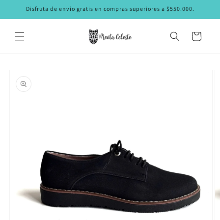
Ir
Disfruta de envío gratis en compras superiores a $550.000.
directamente
al contenido
Carrito
Ir
directamente
a la
información
del producto