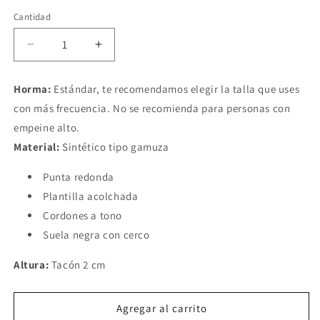
Cantidad
Reducir
Aumentar
cantidad
cantidad
para
para
Horma:
Estándar, te recomendamos elegir la talla que uses
Bolicheros
Bolicheros
con más frecuencia. No se recomienda para personas con
Kim
Kim
Negro
Negro
empeine alto.
Material:
Sintético tipo gamuza
Punta redonda
Plantilla acolchada
Cordones a tono
Suela negra con cerco
Altura:
Tacón 2 cm
Agregar al carrito