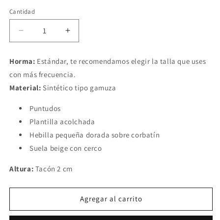
Cantidad
Reducir
Aumentar
cantidad
cantidad
para
para
Horma:
Estándar, te recomendamos elegir la talla que uses
Mocasines
Mocasines
con más frecuencia.
Nya
Nya
Beige
Beige
Material:
Sintético tipo gamuza
Puntudos
Plantilla acolchada
Hebilla pequeña dorada sobre corbatín
Suela beige con cerco
Altura:
Tacón 2 cm
Agregar al carrito