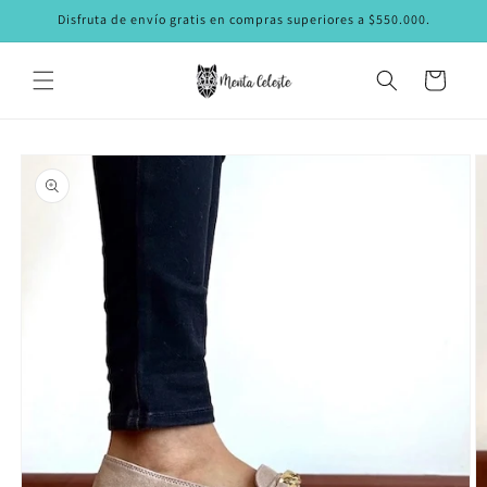
Ir
Disfruta de envío gratis en compras superiores a $550.000.
directamente
al contenido
Carrito
Ir
directamente
a la
información
del producto