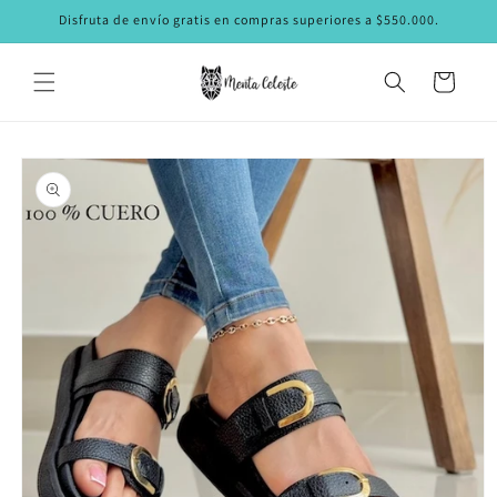
Ir
Disfruta de envío gratis en compras superiores a $550.000.
directamente
al contenido
Carrito
Ir
directamente
a la
información
del producto