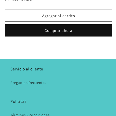
Sandalia
Sandalia
Playa
Playa
Cuero
Cuero
Agregar al carrito
Negro
Negro
Comprar ahora
Servicio al cliente
Preguntas frecuentes
Politicas
Términos y condiciones