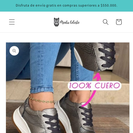
Ir
Disfruta de envío gratis en compras superiores a $550.000.
directamente
al contenido
Carrito
Ir
directamente
a la
información
del producto